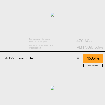
Für mittlere bis grobe
470
60
x
mm
Verschmutzungen
Für strukturierte bis raue
PBT
50
0.50
x
mm
Oberflächen
45,84 €
547156
Besen mittel
8
inkl. MwSt.