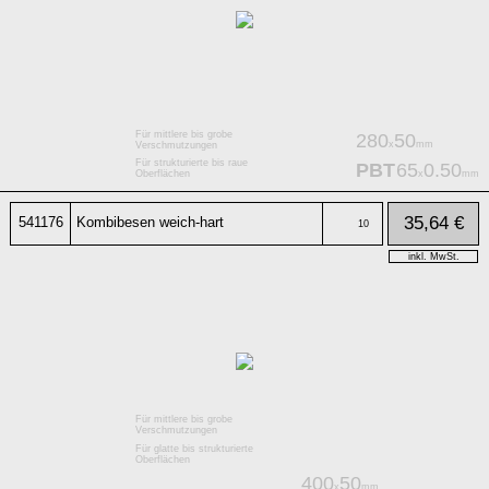
Für mittlere bis grobe
280
50
x
mm
Verschmutzungen
Für strukturierte bis raue
PBT
65
0.50
x
mm
Oberflächen
35,64 €
541176
Kombibesen weich-hart
10
inkl. MwSt.
Für mittlere bis grobe
Verschmutzungen
Für glatte bis strukturierte
Oberflächen
400
50
x
mm