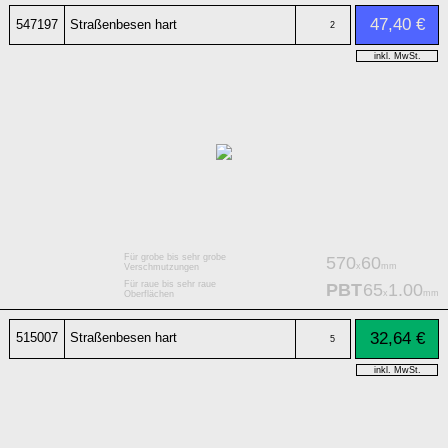
47,40 €
547197
Straßenbesen hart
2
inkl. MwSt.
Für grobe bis sehr grobe
570
60
x
mm
Verschmutzungen
Für raue bis sehr raue
PBT
65
1.00
x
mm
Oberflächen
32,64 €
515007
Straßenbesen hart
5
inkl. MwSt.