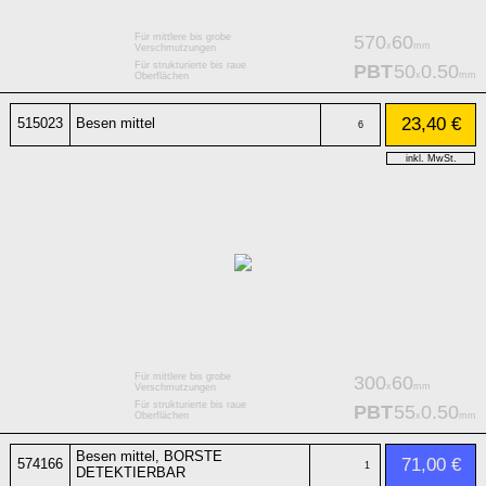
Für mittlere bis grobe
570
60
x
mm
Verschmutzungen
Für strukturierte bis raue
PBT
50
0.50
x
mm
Oberflächen
23,40 €
515023
Besen mittel
6
inkl. MwSt.
Für mittlere bis grobe
300
60
x
mm
Verschmutzungen
Für strukturierte bis raue
PBT
55
0.50
x
mm
Oberflächen
Besen mittel, BORSTE
71,00 €
574166
1
DETEKTIERBAR