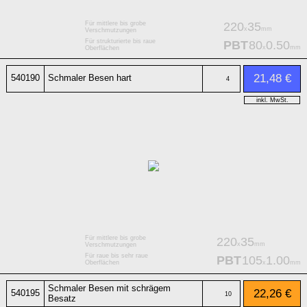
Für mittlere bis grobe
220
35
x
mm
Verschmutzungen
Für strukturierte bis raue
PBT
80
0.50
x
mm
Oberflächen
21,48 €
540190
Schmaler Besen hart
4
inkl. MwSt.
Für mittlere bis grobe
220
35
x
mm
Verschmutzungen
Für raue bis sehr raue
PBT
105
1.00
x
mm
Oberflächen
Schmaler Besen mit schrägem
22,26 €
540195
10
Besatz