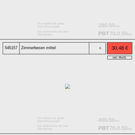
Für mittlere bis grobe
280
50
x
mm
Verschmutzungen
Für strukturierte bis raue
PBT
70
0.50
x
mm
Oberflächen
30,48 €
545157
Zimmerbesen mittel
6
inkl. MwSt.
Für mittlere bis grobe
400
50
x
mm
Verschmutzungen
Für strukturierte bis raue
PBT
70
0.50
x
mm
Oberflächen