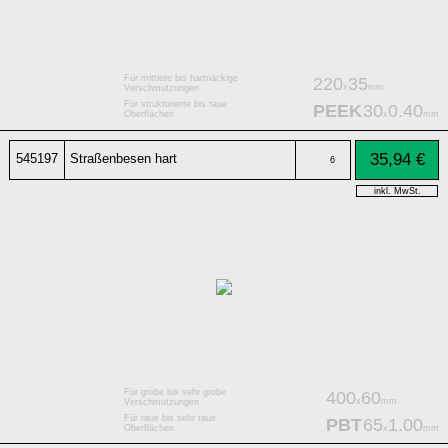
Für mittlere bis hartnäckige
220
35
x
mm
Verschmutzungen
Für strukturierte bis raue
PEEK
30
0.40
x
mm
Oberflächen
35,94 €
545197
Straßenbesen hart
6
inkl. MwSt.
Für grobe bis sehr grobe
400
60
x
mm
Verschmutzungen
Für raue bis sehr raue
PBT
65
1.00
x
mm
Oberflächen