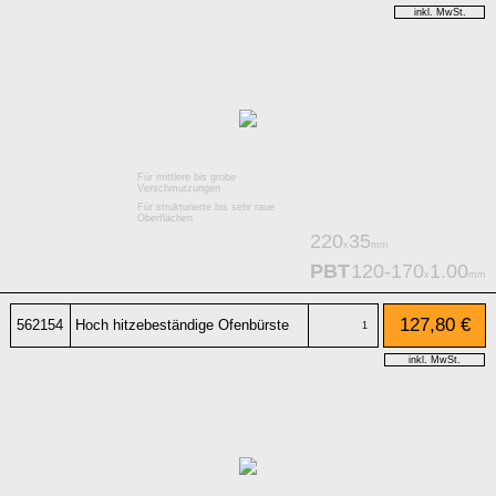
inkl. MwSt.
Für mittlere bis grobe
Verschmutzungen
Für strukturierte bis sehr raue
Oberflächen
220
35
x
mm
PBT
120-170
1.00
x
mm
127,80 €
562154
Hoch hitzebeständige Ofenbürste
1
inkl. MwSt.