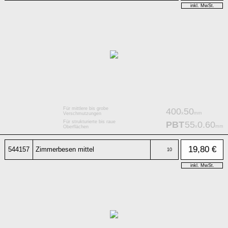
inkl. MwSt.
Für mittlere bis grobe
400
50
x
mm
Verschmutzungen
Für strukturierte bis raue
PBT
55
0.60
x
mm
Oberflächen
19,80 €
544157
Zimmerbesen mittel
10
inkl. MwSt.