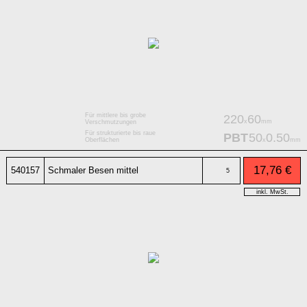
Für mittlere bis grobe
220
60
x
mm
Verschmutzungen
Für strukturierte bis raue
PBT
50
0.50
x
mm
Oberflächen
17,76 €
540157
Schmaler Besen mittel
5
inkl. MwSt.