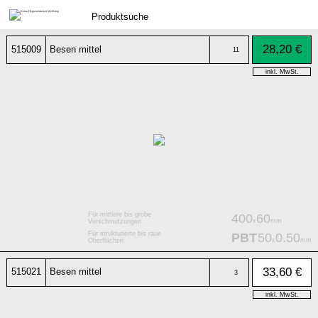
28,20 €
515009
Besen mittel
11
inkl. MwSt.
Für mittlere bis grobe
400
60
x
mm
Verschmutzungen
Für strukturierte bis raue
PBT
50
0.50
x
mm
Oberflächen
33,60 €
515021
Besen mittel
3
inkl. MwSt.