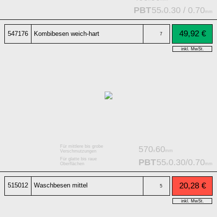
PBT
55
0.30 / 0.70
x
mm
49,92 €
547176
Kombibesen weich-hart
7
inkl. MwSt.
Für mittlere bis grobe
570
60
x
mm
Verschmutzungen
Für glatte bis raue
PBT
55
0.30/0.70
x
mm
Oberflächen
20,28 €
515012
Waschbesen mittel
5
inkl. MwSt.