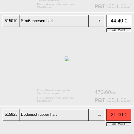
Für strukturierte bis sehr raue
PBT
105
1.00
x
mm
Oberflächen
44,40 €
515010
Straßenbesen hart
5
inkl. MwSt.
Für mittlere bis sehr grobe
470
60
x
mm
Verschmutzungen
Für strukturierte bis sehr raue
PBT
105
1.00
x
mm
Oberflächen
21,00 €
515923
Bodenschrubber hart
11
inkl. MwSt.