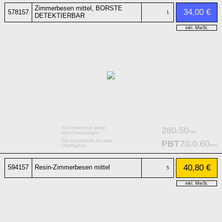
Zimmerbesen mittel, BORSTE
34,00 €
578157
1
DETEKTIERBAR
inkl. MwSt.
Für mittlere bis grobe
280
50
x
mm
Verschmutzungen
Für strukturierte bis raue
PBT
70
0.60
x
mm
Oberflächen
40,80 €
594157
Resin-Zimmerbesen mittel
5
inkl. MwSt.