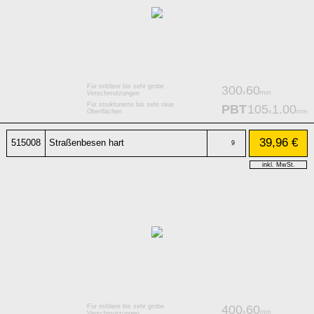
Für mittlere bis sehr grobe
300
60
x
mm
Verschmutzungen
Für strukturierte bis sehr raue
PBT
105
1.00
x
mm
Oberflächen
39,96 €
515008
Straßenbesen hart
9
inkl. MwSt.
Für mittlere bis sehr grobe
400
60
x
mm
Verschmutzungen