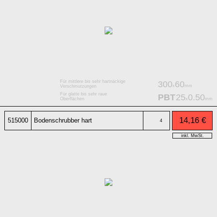
Für mittlere bis sehr hartnäckige
300
60
x
mm
Verschmutzungen
Für glatte bis sehr raue
PBT
25
0.50
x
mm
Oberflächen
14,16 €
515000
Bodenschrubber hart
4
inkl. MwSt.