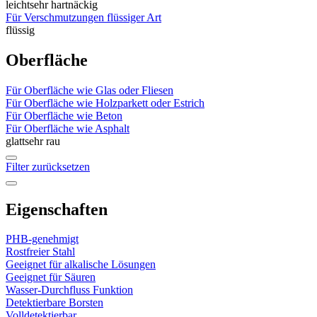
leicht
sehr hartnäckig
Für Verschmutzungen flüssiger Art
flüssig
Oberfläche
Für Oberfläche wie Glas oder Fliesen
Für Oberfläche wie Holzparkett oder Estrich
Für Oberfläche wie Beton
Für Oberfläche wie Asphalt
glatt
sehr rau
Filter zurücksetzen
Eigenschaften
PHB-genehmigt
Rostfreier Stahl
Geeignet für alkalische Lösungen
Geeignet für Säuren
Wasser-Durchfluss Funktion
Detektierbare Borsten
Volldetektierbar