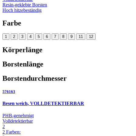
Resin-geklebte Borsten
Hoch hitzebeständig
Farbe
1
2
3
4
5
6
7
8
9
11
12
Körperlänge
Borstenlänge
Borstendurchmesser
576163
Besen weich, VOLLDETEKTIERBAR
PHB-genehmigt
Volldetektierbar
2
2 Farben: