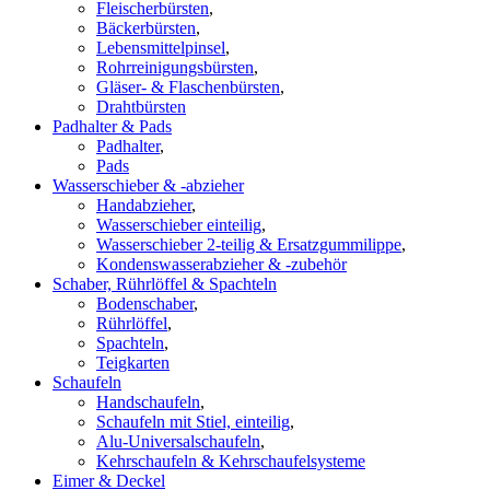
Fleischerbürsten
,
Bäckerbürsten
,
Lebensmittelpinsel
,
Rohrreinigungsbürsten
,
Gläser- & Flaschenbürsten
,
Drahtbürsten
Padhalter & Pads
Padhalter
,
Pads
Wasserschieber & -abzieher
Handabzieher
,
Wasserschieber einteilig
,
Wasserschieber 2-teilig & Ersatzgummilippe
,
Kondenswasserabzieher & -zubehör
Schaber, Rührlöffel & Spachteln
Bodenschaber
,
Rührlöffel
,
Spachteln
,
Teigkarten
Schaufeln
Handschaufeln
,
Schaufeln mit Stiel, einteilig
,
Alu-Universalschaufeln
,
Kehrschaufeln & Kehrschaufelsysteme
Eimer & Deckel