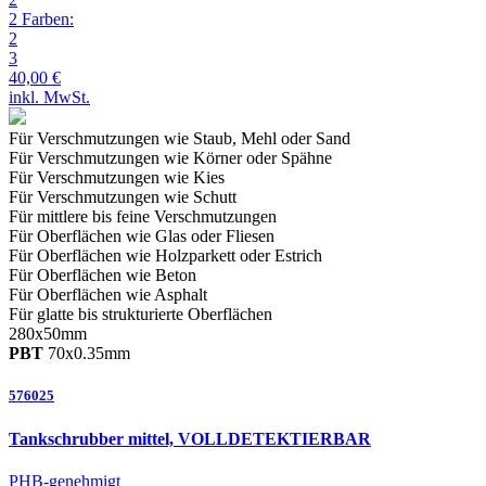
2 Farben:
2
3
40,00 €
inkl. MwSt.
Für Verschmutzungen wie Staub, Mehl oder Sand
Für Verschmutzungen wie Körner oder Spähne
Für Verschmutzungen wie Kies
Für Verschmutzungen wie Schutt
Für mittlere bis feine
Verschmutzungen
Für Oberflächen wie Glas oder Fliesen
Für Oberflächen wie Holzparkett oder Estrich
Für Oberflächen wie Beton
Für Oberflächen wie Asphalt
Für glatte bis strukturierte
Oberflächen
280
x
50
mm
PBT
70
x
0.35
mm
576025
Tankschrubber mittel, VOLLDETEKTIERBAR
PHB-genehmigt