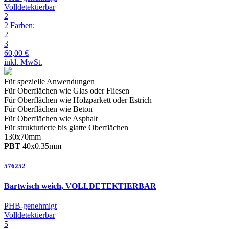
Volldetektierbar
2
2 Farben:
2
3
60,00 €
inkl. MwSt.
Für spezielle
Anwendungen
Für Oberflächen wie Glas oder Fliesen
Für Oberflächen wie Holzparkett oder Estrich
Für Oberflächen wie Beton
Für Oberflächen wie Asphalt
Für strukturierte bis glatte
Oberflächen
130
x
70
mm
PBT
40
x
0.35
mm
576252
Bartwisch weich, VOLLDETEKTIERBAR
PHB-genehmigt
Volldetektierbar
5