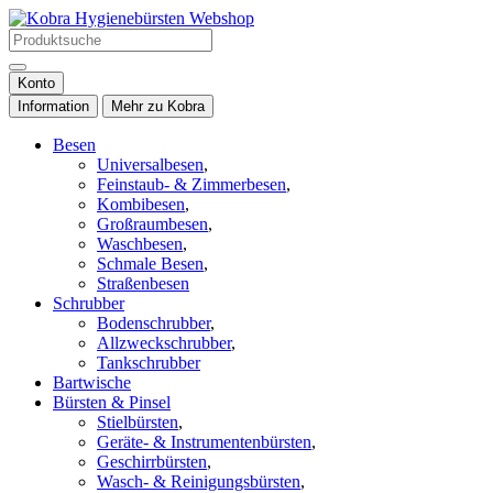
Konto
Information
Mehr zu Kobra
Besen
Universalbesen
,
Feinstaub- & Zimmerbesen
,
Kombibesen
,
Großraumbesen
,
Waschbesen
,
Schmale Besen
,
Straßenbesen
Schrubber
Bodenschrubber
,
Allzweckschrubber
,
Tankschrubber
Bartwische
Bürsten & Pinsel
Stielbürsten
,
Geräte- & Instrumentenbürsten
,
Geschirrbürsten
,
Wasch- & Reinigungsbürsten
,