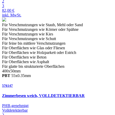
2
3
82,00 €
inkl. MwSt.
Für Verschmutzungen wie Staub, Mehl oder Sand
Für Verschmutzungen wie Körner oder Spähne
Für Verschmutzungen wie Kies
Für Verschmutzungen wie Schutt
Für feine bis mittlere
Verschmutzungen
Für Oberflächen wie Glas oder Fliesen
Für Oberflächen wie Holzparkett oder Estrich
Für Oberflächen wie Beton
Für Oberflächen wie Asphalt
Für glatte bis strukturierte
Oberflächen
400
x
50
mm
PBT
55
x
0.35
mm
576147
Zimmerbesen weich, VOLLDETEKTIERBAR
PHB-genehmigt
Volldetektierbar
2