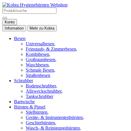
Konto
Information
Mehr zu Kobra
Besen
Universalbesen
,
Feinstaub- & Zimmerbesen
,
Kombibesen
,
Großraumbesen
,
Waschbesen
,
Schmale Besen
,
Straßenbesen
Schrubber
Bodenschrubber
,
Allzweckschrubber
,
Tankschrubber
Bartwische
Bürsten & Pinsel
Stielbürsten
,
Geräte- & Instrumentenbürsten
,
Geschirrbürsten
,
Wasch- & Reinigungsbürsten
,