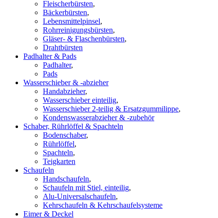
Fleischerbürsten
,
Bäckerbürsten
,
Lebensmittelpinsel
,
Rohrreinigungsbürsten
,
Gläser- & Flaschenbürsten
,
Drahtbürsten
Padhalter & Pads
Padhalter
,
Pads
Wasserschieber & -abzieher
Handabzieher
,
Wasserschieber einteilig
,
Wasserschieber 2-teilig & Ersatzgummilippe
,
Kondenswasserabzieher & -zubehör
Schaber, Rührlöffel & Spachteln
Bodenschaber
,
Rührlöffel
,
Spachteln
,
Teigkarten
Schaufeln
Handschaufeln
,
Schaufeln mit Stiel, einteilig
,
Alu-Universalschaufeln
,
Kehrschaufeln & Kehrschaufelsysteme
Eimer & Deckel