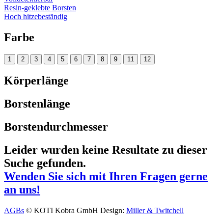
Resin-geklebte Borsten
Hoch hitzebeständig
Farbe
1
2
3
4
5
6
7
8
9
11
12
Körperlänge
Borstenlänge
Borstendurchmesser
Leider wurden keine Resultate zu dieser
Suche gefunden.
Wenden Sie sich mit Ihren Fragen gerne
an uns!
AGBs
© KOTI Kobra GmbH
Design:
Miller & Twitchell