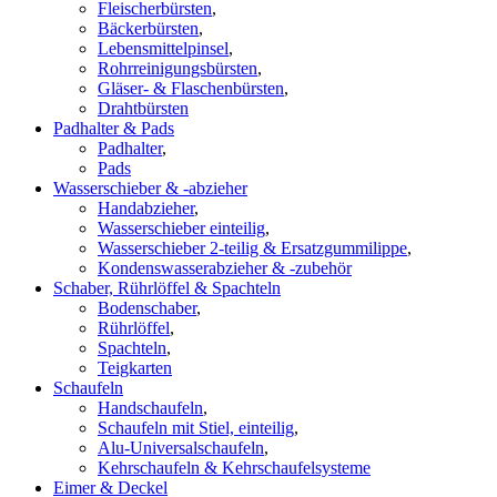
Fleischerbürsten
,
Bäckerbürsten
,
Lebensmittelpinsel
,
Rohrreinigungsbürsten
,
Gläser- & Flaschenbürsten
,
Drahtbürsten
Padhalter & Pads
Padhalter
,
Pads
Wasserschieber & -abzieher
Handabzieher
,
Wasserschieber einteilig
,
Wasserschieber 2-teilig & Ersatzgummilippe
,
Kondenswasserabzieher & -zubehör
Schaber, Rührlöffel & Spachteln
Bodenschaber
,
Rührlöffel
,
Spachteln
,
Teigkarten
Schaufeln
Handschaufeln
,
Schaufeln mit Stiel, einteilig
,
Alu-Universalschaufeln
,
Kehrschaufeln & Kehrschaufelsysteme
Eimer & Deckel