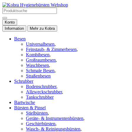
Konto
Information
Mehr zu Kobra
Besen
Universalbesen
,
Feinstaub- & Zimmerbesen
,
Kombibesen
,
Großraumbesen
,
Waschbesen
,
Schmale Besen
,
Straßenbesen
Schrubber
Bodenschrubber
,
Allzweckschrubber
,
Tankschrubber
Bartwische
Bürsten & Pinsel
Stielbürsten
,
Geräte- & Instrumentenbürsten
,
Geschirrbürsten
,
Wasch- & Reinigungsbürsten
,