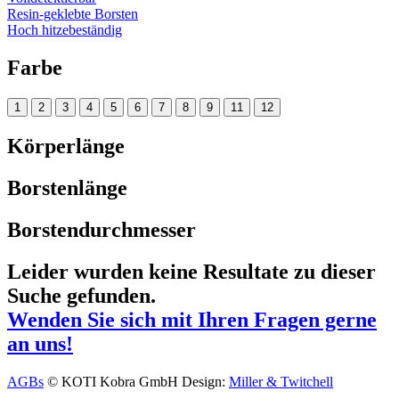
Resin-geklebte Borsten
Hoch hitzebeständig
Farbe
1
2
3
4
5
6
7
8
9
11
12
Körperlänge
Borstenlänge
Borstendurchmesser
Leider wurden keine Resultate zu dieser
Suche gefunden.
Wenden Sie sich mit Ihren Fragen gerne
an uns!
AGBs
© KOTI Kobra GmbH
Design:
Miller & Twitchell