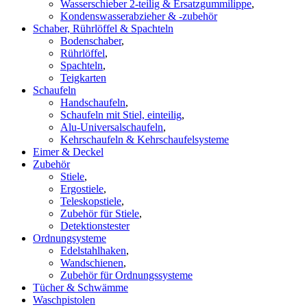
Wasserschieber 2-teilig & Ersatzgummilippe
,
Kondenswasserabzieher & -zubehör
Schaber, Rührlöffel & Spachteln
Bodenschaber
,
Rührlöffel
,
Spachteln
,
Teigkarten
Schaufeln
Handschaufeln
,
Schaufeln mit Stiel, einteilig
,
Alu-Universalschaufeln
,
Kehrschaufeln & Kehrschaufelsysteme
Eimer & Deckel
Zubehör
Stiele
,
Ergostiele
,
Teleskopstiele
,
Zubehör für Stiele
,
Detektionstester
Ordnungsysteme
Edelstahlhaken
,
Wandschienen
,
Zubehör für Ordnungssysteme
Tücher & Schwämme
Waschpistolen