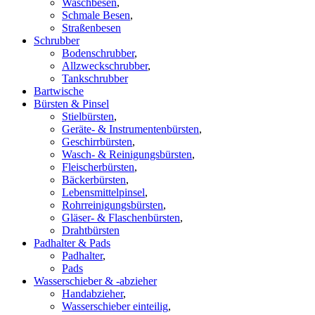
Waschbesen
,
Schmale Besen
,
Straßenbesen
Schrubber
Bodenschrubber
,
Allzweckschrubber
,
Tankschrubber
Bartwische
Bürsten & Pinsel
Stielbürsten
,
Geräte- & Instrumentenbürsten
,
Geschirrbürsten
,
Wasch- & Reinigungsbürsten
,
Fleischerbürsten
,
Bäckerbürsten
,
Lebensmittelpinsel
,
Rohrreinigungsbürsten
,
Gläser- & Flaschenbürsten
,
Drahtbürsten
Padhalter & Pads
Padhalter
,
Pads
Wasserschieber & -abzieher
Handabzieher
,
Wasserschieber einteilig
,