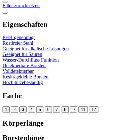
Filter zurücksetzen
Eigenschaften
PHB-genehmigt
Rostfreier Stahl
Geeignet für alkalische Lösungen
Geeignet für Säuren
Wasser-Durchfluss Funktion
Detektierbare Borsten
Volldetektierbar
Resin-geklebte Borsten
Hoch hitzebeständig
Farbe
1
2
3
4
5
6
7
8
9
11
12
Körperlänge
Borstenlänge