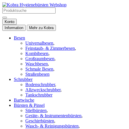
Konto
Information
Mehr zu Kobra
Besen
Universalbesen
,
Feinstaub- & Zimmerbesen
,
Kombibesen
,
Großraumbesen
,
Waschbesen
,
Schmale Besen
,
Straßenbesen
Schrubber
Bodenschrubber
,
Allzweckschrubber
,
Tankschrubber
Bartwische
Bürsten & Pinsel
Stielbürsten
,
Geräte- & Instrumentenbürsten
,
Geschirrbürsten
,
Wasch- & Reinigungsbürsten
,