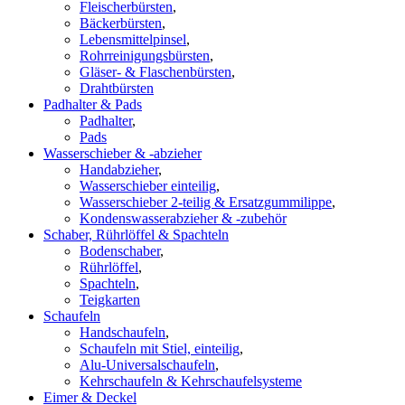
Fleischerbürsten
,
Bäckerbürsten
,
Lebensmittelpinsel
,
Rohrreinigungsbürsten
,
Gläser- & Flaschenbürsten
,
Drahtbürsten
Padhalter & Pads
Padhalter
,
Pads
Wasserschieber & -abzieher
Handabzieher
,
Wasserschieber einteilig
,
Wasserschieber 2-teilig & Ersatzgummilippe
,
Kondenswasserabzieher & -zubehör
Schaber, Rührlöffel & Spachteln
Bodenschaber
,
Rührlöffel
,
Spachteln
,
Teigkarten
Schaufeln
Handschaufeln
,
Schaufeln mit Stiel, einteilig
,
Alu-Universalschaufeln
,
Kehrschaufeln & Kehrschaufelsysteme
Eimer & Deckel