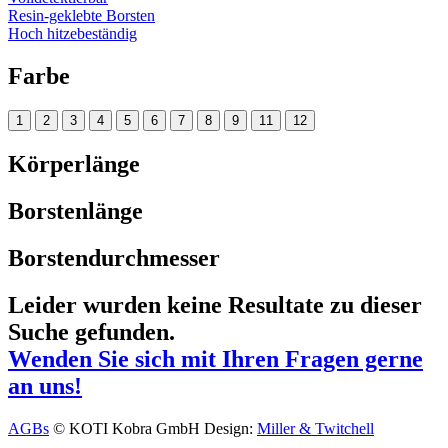
Resin-geklebte Borsten
Hoch hitzebeständig
Farbe
1
2
3
4
5
6
7
8
9
11
12
Körperlänge
Borstenlänge
Borstendurchmesser
Leider wurden keine Resultate zu dieser
Suche gefunden.
Wenden Sie sich mit Ihren Fragen gerne
an uns!
AGBs
© KOTI Kobra GmbH
Design:
Miller & Twitchell