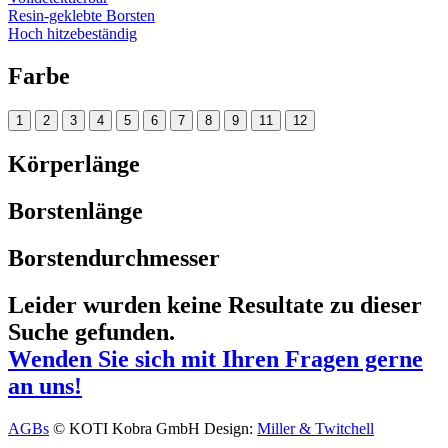
Resin-geklebte Borsten
Hoch hitzebeständig
Farbe
1
2
3
4
5
6
7
8
9
11
12
Körperlänge
Borstenlänge
Borstendurchmesser
Leider wurden keine Resultate zu dieser
Suche gefunden.
Wenden Sie sich mit Ihren Fragen gerne
an uns!
AGBs
© KOTI Kobra GmbH
Design:
Miller & Twitchell