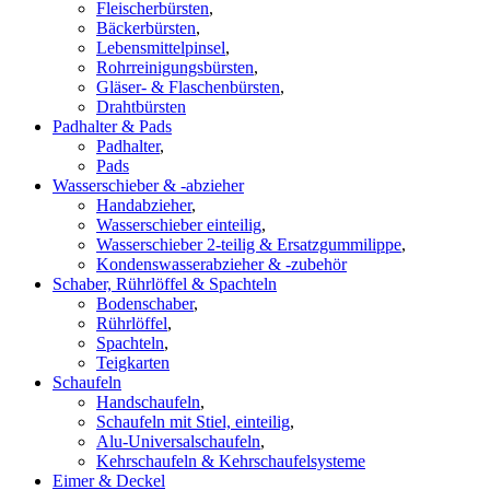
Fleischerbürsten
,
Bäckerbürsten
,
Lebensmittelpinsel
,
Rohrreinigungsbürsten
,
Gläser- & Flaschenbürsten
,
Drahtbürsten
Padhalter & Pads
Padhalter
,
Pads
Wasserschieber & -abzieher
Handabzieher
,
Wasserschieber einteilig
,
Wasserschieber 2-teilig & Ersatzgummilippe
,
Kondenswasserabzieher & -zubehör
Schaber, Rührlöffel & Spachteln
Bodenschaber
,
Rührlöffel
,
Spachteln
,
Teigkarten
Schaufeln
Handschaufeln
,
Schaufeln mit Stiel, einteilig
,
Alu-Universalschaufeln
,
Kehrschaufeln & Kehrschaufelsysteme
Eimer & Deckel