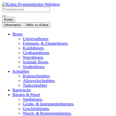
Konto
Information
Mehr zu Kobra
Besen
Universalbesen
,
Feinstaub- & Zimmerbesen
,
Kombibesen
,
Großraumbesen
,
Waschbesen
,
Schmale Besen
,
Straßenbesen
Schrubber
Bodenschrubber
,
Allzweckschrubber
,
Tankschrubber
Bartwische
Bürsten & Pinsel
Stielbürsten
,
Geräte- & Instrumentenbürsten
,
Geschirrbürsten
,
Wasch- & Reinigungsbürsten
,