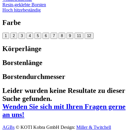
Resin-geklebte Borsten
Hoch hitzebeständig
Farbe
1
2
3
4
5
6
7
8
9
11
12
Körperlänge
Borstenlänge
Borstendurchmesser
Leider wurden keine Resultate zu dieser
Suche gefunden.
Wenden Sie sich mit Ihren Fragen gerne
an uns!
AGBs
© KOTI Kobra GmbH
Design:
Miller & Twitchell