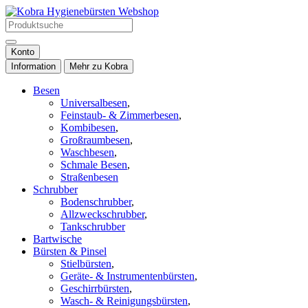
Konto
Information
Mehr zu Kobra
Besen
Universalbesen
,
Feinstaub- & Zimmerbesen
,
Kombibesen
,
Großraumbesen
,
Waschbesen
,
Schmale Besen
,
Straßenbesen
Schrubber
Bodenschrubber
,
Allzweckschrubber
,
Tankschrubber
Bartwische
Bürsten & Pinsel
Stielbürsten
,
Geräte- & Instrumentenbürsten
,
Geschirrbürsten
,
Wasch- & Reinigungsbürsten
,