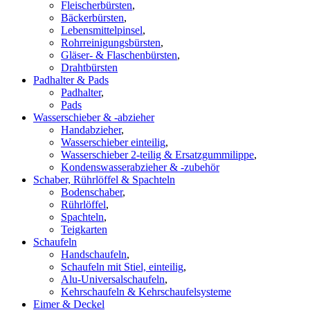
Fleischerbürsten
,
Bäckerbürsten
,
Lebensmittelpinsel
,
Rohrreinigungsbürsten
,
Gläser- & Flaschenbürsten
,
Drahtbürsten
Padhalter & Pads
Padhalter
,
Pads
Wasserschieber & -abzieher
Handabzieher
,
Wasserschieber einteilig
,
Wasserschieber 2-teilig & Ersatzgummilippe
,
Kondenswasserabzieher & -zubehör
Schaber, Rührlöffel & Spachteln
Bodenschaber
,
Rührlöffel
,
Spachteln
,
Teigkarten
Schaufeln
Handschaufeln
,
Schaufeln mit Stiel, einteilig
,
Alu-Universalschaufeln
,
Kehrschaufeln & Kehrschaufelsysteme
Eimer & Deckel