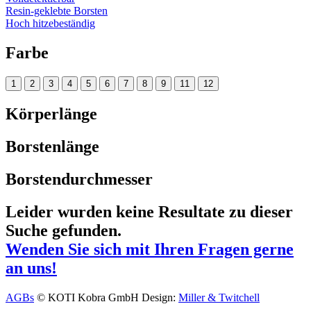
Resin-geklebte Borsten
Hoch hitzebeständig
Farbe
1
2
3
4
5
6
7
8
9
11
12
Körperlänge
Borstenlänge
Borstendurchmesser
Leider wurden keine Resultate zu dieser
Suche gefunden.
Wenden Sie sich mit Ihren Fragen gerne
an uns!
AGBs
© KOTI Kobra GmbH
Design:
Miller & Twitchell