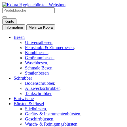
Konto
Information
Mehr zu Kobra
Besen
Universalbesen
,
Feinstaub- & Zimmerbesen
,
Kombibesen
,
Großraumbesen
,
Waschbesen
,
Schmale Besen
,
Straßenbesen
Schrubber
Bodenschrubber
,
Allzweckschrubber
,
Tankschrubber
Bartwische
Bürsten & Pinsel
Stielbürsten
,
Geräte- & Instrumentenbürsten
,
Geschirrbürsten
,
Wasch- & Reinigungsbürsten
,