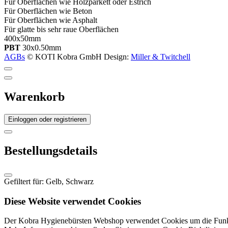
Für Oberflächen wie Holzparkett oder Estrich
Für Oberflächen wie Beton
Für Oberflächen wie Asphalt
Für glatte bis sehr raue
Oberflächen
400
x
50
mm
PBT
30
x
0.50
mm
AGBs
© KOTI Kobra GmbH
Design:
Miller & Twitchell
Warenkorb
Einloggen oder registrieren
Bestellungsdetails
Gefiltert für: Gelb, Schwarz
Diese Website verwendet Cookies
Der Kobra Hygienebürsten Webshop verwendet Cookies um die Funkt