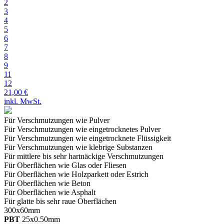
2
3
4
5
6
7
8
9
11
12
21,00 €
inkl. MwSt.
Für Verschmutzungen wie Pulver
Für Verschmutzungen wie eingetrocknetes Pulver
Für Verschmutzungen wie eingetrocknete Flüssigkeit
Für Verschmutzungen wie klebrige Substanzen
Für mittlere bis sehr hartnäckige
Verschmutzungen
Für Oberflächen wie Glas oder Fliesen
Für Oberflächen wie Holzparkett oder Estrich
Für Oberflächen wie Beton
Für Oberflächen wie Asphalt
Für glatte bis sehr raue
Oberflächen
300
x
60
mm
PBT
25
x
0.50
mm