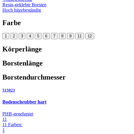
Resin-geklebte Borsten
Hoch hitzebeständig
Farbe
1
2
3
4
5
6
7
8
9
11
12
Körperlänge
Borstenlänge
Borstendurchmesser
515923
Bodenschrubber hart
PHB-genehmigt
11
11 Farben:
1