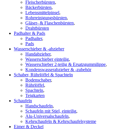
Fleischerbürsten
,
Bäckerbürsten
,
Lebensmittelpinsel
,
Rohrreinigungsbürsten
,
Gläser- & Flaschenbürsten
,
Drahtbürsten
Padhalter & Pads
Padhalter
,
Pads
Wasserschieber & -abzieher
Handabzieher
,
Wasserschieber einteilig
,
Wasserschieber 2-teilig & Ersatzgummilippe
,
Kondenswasserabzieher & -zubehör
Schaber, Rührlöffel & Spachteln
Bodenschaber
,
Rührlöffel
,
Spachteln
,
Teigkarten
Schaufeln
Handschaufeln
,
Schaufeln mit Stiel, einteilig
,
Alu-Universalschaufeln
,
Kehrschaufeln & Kehrschaufelsysteme
Eimer & Deckel