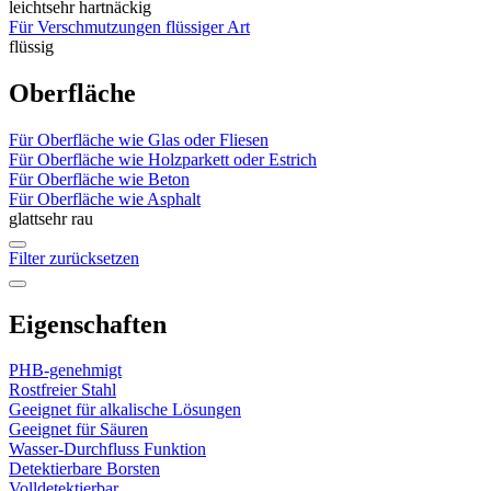
leicht
sehr hartnäckig
Für Verschmutzungen flüssiger Art
flüssig
Oberfläche
Für Oberfläche wie Glas oder Fliesen
Für Oberfläche wie Holzparkett oder Estrich
Für Oberfläche wie Beton
Für Oberfläche wie Asphalt
glatt
sehr rau
Filter zurücksetzen
Eigenschaften
PHB-genehmigt
Rostfreier Stahl
Geeignet für alkalische Lösungen
Geeignet für Säuren
Wasser-Durchfluss Funktion
Detektierbare Borsten
Volldetektierbar