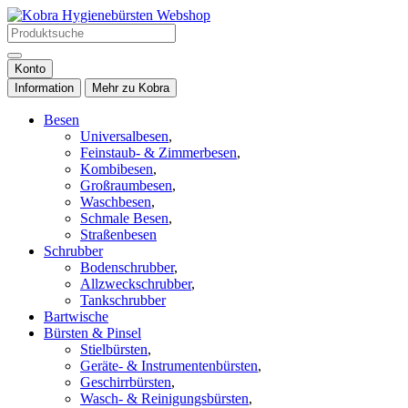
Konto
Information
Mehr zu Kobra
Besen
Universalbesen
,
Feinstaub- & Zimmerbesen
,
Kombibesen
,
Großraumbesen
,
Waschbesen
,
Schmale Besen
,
Straßenbesen
Schrubber
Bodenschrubber
,
Allzweckschrubber
,
Tankschrubber
Bartwische
Bürsten & Pinsel
Stielbürsten
,
Geräte- & Instrumentenbürsten
,
Geschirrbürsten
,
Wasch- & Reinigungsbürsten
,