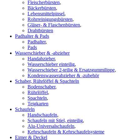
Fleischerbürsten
,
Bäckerbürsten
,
Lebensmittelpinsel
,
Rohrreinigungsbürsten
,
Gläser- & Flaschenbürsten
,
Drahtbürsten
Padhalter & Pads
Padhalter
,
Pads
Wasserschieber & -abzieher
Handabzieher
,
Wasserschieber einteilig
,
Wasserschieber 2-teilig & Ersatzgummilippe
,
Kondenswasserabzieher & -zubehör
Schaber, Rührlöffel & Spachteln
Bodenschaber
,
Rührlöffel
,
Spachteln
,
Teigkarten
Schaufeln
Handschaufeln
,
Schaufeln mit Stiel, einteilig
,
Alu-Universalschaufeln
,
Kehrschaufeln & Kehrschaufelsysteme
Eimer & Deckel