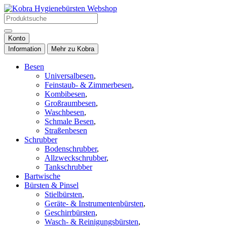
Konto
Information
Mehr zu Kobra
Besen
Universalbesen
,
Feinstaub- & Zimmerbesen
,
Kombibesen
,
Großraumbesen
,
Waschbesen
,
Schmale Besen
,
Straßenbesen
Schrubber
Bodenschrubber
,
Allzweckschrubber
,
Tankschrubber
Bartwische
Bürsten & Pinsel
Stielbürsten
,
Geräte- & Instrumentenbürsten
,
Geschirrbürsten
,
Wasch- & Reinigungsbürsten
,