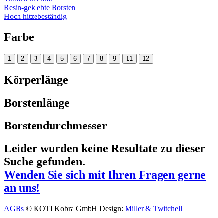
Resin-geklebte Borsten
Hoch hitzebeständig
Farbe
1
2
3
4
5
6
7
8
9
11
12
Körperlänge
Borstenlänge
Borstendurchmesser
Leider wurden keine Resultate zu dieser
Suche gefunden.
Wenden Sie sich mit Ihren Fragen gerne
an uns!
AGBs
© KOTI Kobra GmbH
Design:
Miller & Twitchell