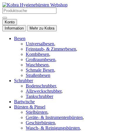
Konto
Information
Mehr zu Kobra
Besen
Universalbesen
,
Feinstaub- & Zimmerbesen
,
Kombibesen
,
Großraumbesen
,
Waschbesen
,
Schmale Besen
,
Straßenbesen
Schrubber
Bodenschrubber
,
Allzweckschrubber
,
Tankschrubber
Bartwische
Bürsten & Pinsel
Stielbürsten
,
Geräte- & Instrumentenbürsten
,
Geschirrbürsten
,
Wasch- & Reinigungsbürsten
,