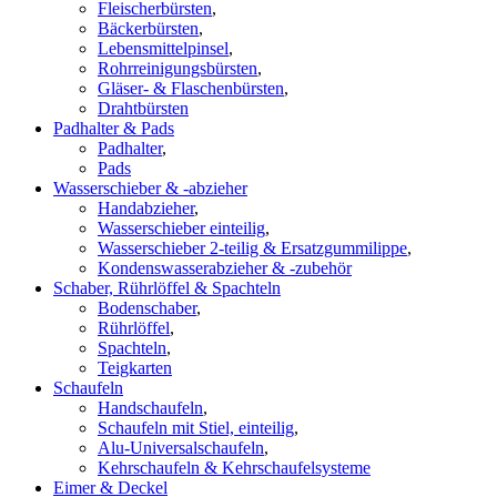
Fleischerbürsten
,
Bäckerbürsten
,
Lebensmittelpinsel
,
Rohrreinigungsbürsten
,
Gläser- & Flaschenbürsten
,
Drahtbürsten
Padhalter & Pads
Padhalter
,
Pads
Wasserschieber & -abzieher
Handabzieher
,
Wasserschieber einteilig
,
Wasserschieber 2-teilig & Ersatzgummilippe
,
Kondenswasserabzieher & -zubehör
Schaber, Rührlöffel & Spachteln
Bodenschaber
,
Rührlöffel
,
Spachteln
,
Teigkarten
Schaufeln
Handschaufeln
,
Schaufeln mit Stiel, einteilig
,
Alu-Universalschaufeln
,
Kehrschaufeln & Kehrschaufelsysteme
Eimer & Deckel