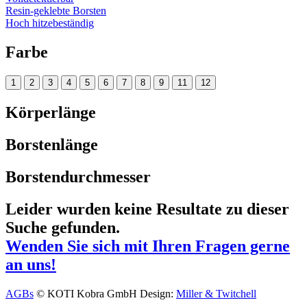
Resin-geklebte Borsten
Hoch hitzebeständig
Farbe
1
2
3
4
5
6
7
8
9
11
12
Körperlänge
Borstenlänge
Borstendurchmesser
Leider wurden keine Resultate zu dieser
Suche gefunden.
Wenden Sie sich mit Ihren Fragen gerne
an uns!
AGBs
© KOTI Kobra GmbH
Design:
Miller & Twitchell