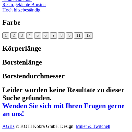
Resin-geklebte Borsten
Hoch hitzebeständig
Farbe
1
2
3
4
5
6
7
8
9
11
12
Körperlänge
Borstenlänge
Borstendurchmesser
Leider wurden keine Resultate zu dieser
Suche gefunden.
Wenden Sie sich mit Ihren Fragen gerne
an uns!
AGBs
© KOTI Kobra GmbH
Design:
Miller & Twitchell