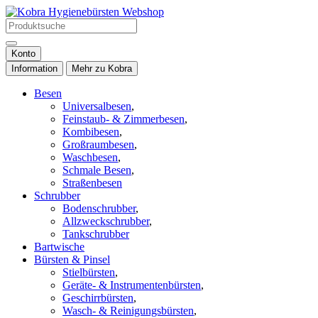
Konto
Information
Mehr zu Kobra
Besen
Universalbesen
,
Feinstaub- & Zimmerbesen
,
Kombibesen
,
Großraumbesen
,
Waschbesen
,
Schmale Besen
,
Straßenbesen
Schrubber
Bodenschrubber
,
Allzweckschrubber
,
Tankschrubber
Bartwische
Bürsten & Pinsel
Stielbürsten
,
Geräte- & Instrumentenbürsten
,
Geschirrbürsten
,
Wasch- & Reinigungsbürsten
,