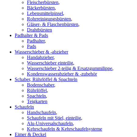
Fleischerbürsten
,
Bäckerbürsten
,
Lebensmittelpinsel
,
Rohrreinigungsbürsten
,
Gläser- & Flaschenbürsten
,
Drahtbürsten
Padhalter & Pads
Padhalter
,
Pads
Wasserschieber & -abzieher
Handabzieher
,
Wasserschieber einteilig
,
Wasserschieber 2-teilig & Ersatzgummilippe
,
Kondenswasserabzieher & -zubehör
Schaber, Rührlöffel & Spachteln
Bodenschaber
,
Rührlöffel
,
Spachteln
,
Teigkarten
Schaufeln
Handschaufeln
,
Schaufeln mit Stiel, einteilig
,
Alu-Universalschaufeln
,
Kehrschaufeln & Kehrschaufelsysteme
Eimer & Deckel